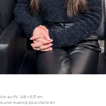
r au 9V : 6.8 + 6.31 en
uis une nuance plus claire en