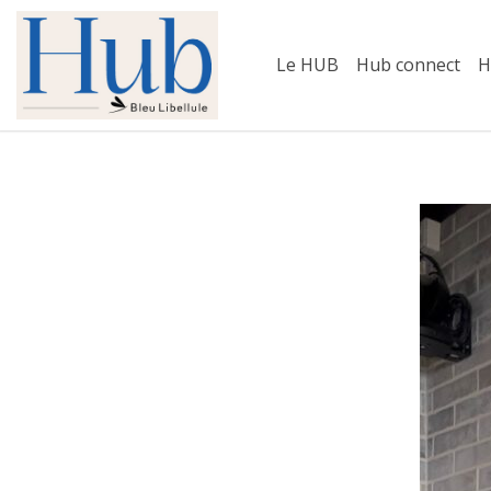
Skip
to
Le HUB
Hub connect
H
content