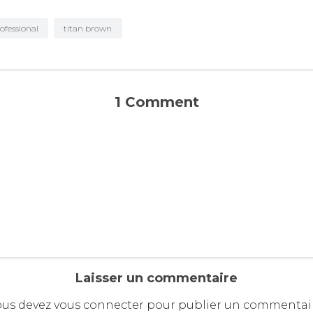
ofessional
titan brown
T
1 Comment
e
n
d
a
n
c
e
T
Laisser un commentaire
i
ous devez
vous connecter
pour publier un commentair
t