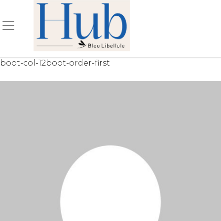
Skip
to
content
boot-col-12boot-order-first