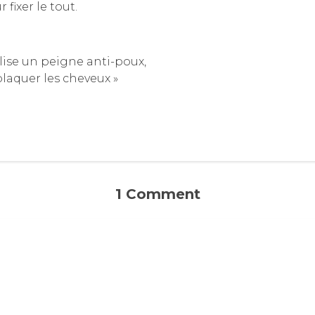
 fixer le tout.
ilise un peigne anti-poux,
plaquer les cheveux »
P
1 Comment
r
o
t
o
c