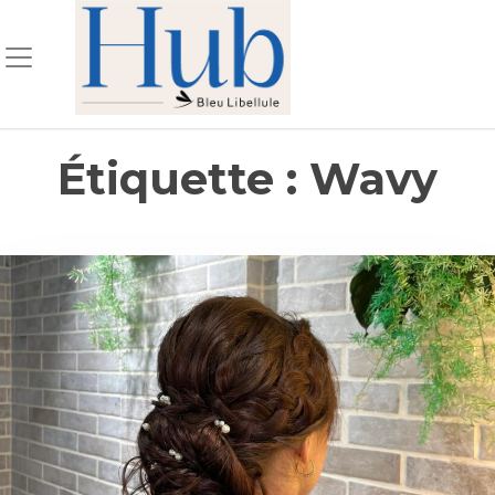
Skip
to
content
Étiquette :
Wavy